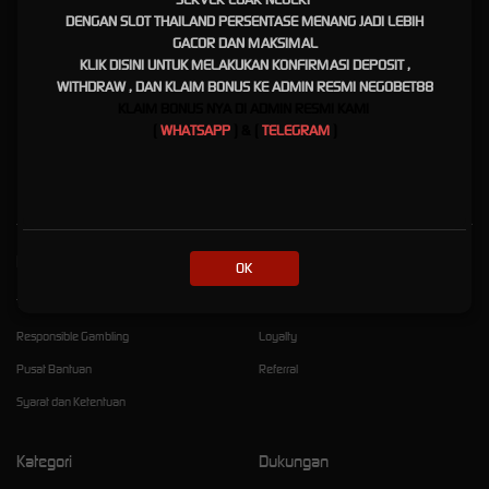
Layanan 24 Jam
DENGAN SLOT THAILAND PERSENTASE MENANG JADI LEBIH
GACOR DAN MAKSIMAL
Selamat datang di
KLIK DISINI UNTUK MELAKUKAN KONFIRMASI DEPOSIT ,
Negobet88
WITHDRAW , DAN KLAIM BONUS KE ADMIN RESMI NEGOBET88
KLAIM BONUS NYA DI ADMIN RESMI KAMI
, platform yang saat ini sedang menjadi perbincangan hangat di kalangan pecinta game
(
WHATSAPP
) & (
TELEGRAM
)
online. Sebagai Link Game Online Viral nomor satu, Negobet88 telah membuktikan diri
sebagai situs yang paling konsisten dalam memberikan kemenangan kepada para
pemainnya.
Kebijaksanaan
Platform
OK
Tentang NEGOBET88
Promosi
Responsible Gambling
Loyalty
Pusat Bantuan
Referral
Syarat dan Ketentuan
Kategori
Dukungan