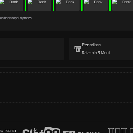
an tidak dapat diproses
Penarikan
Rata-rata 5 Menit