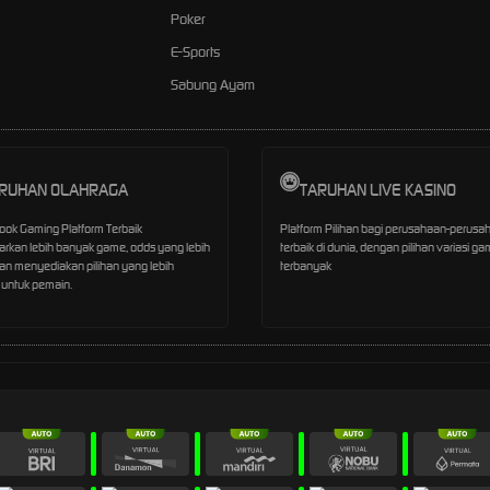
Poker
E-Sports
Sabung Ayam
RUHAN OLAHRAGA
TARUHAN LIVE KASINO
ook Gaming Platform Terbaik
Platform Pilihan bagi perusahaan-perusa
kan lebih banyak game, odds yang lebih
terbaik di dunia, dengan pilihan variasi g
 dan menyediakan pilihan yang lebih
terbanyak
untuk pemain.