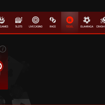
 GAMES
SLOTS
LIVE CASINO
RACE
TOGEL
OLAHRAGA
CRASH
i