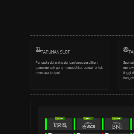
TARUHAN SLOT
TA
Penyedia slot online dengan beragam pilihan
Sportsb
game menarik yang memudahkan pemain untuk
menawar
mencapai jackpot
tinggi,
banyak 