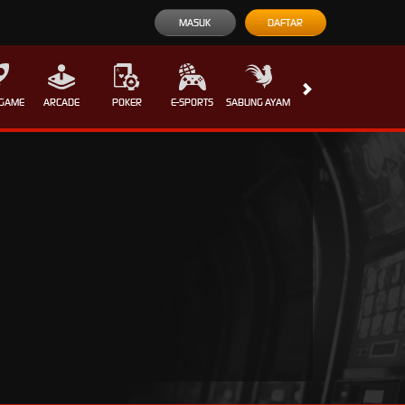
MASUK
DAFTAR
 GAME
ARCADE
POKER
E-SPORTS
SABUNG AYAM
PROMOSI