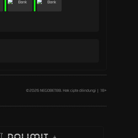
©2026 NEGOBET88. Hak cipta dilindungi | 18+