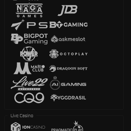
Live Casino