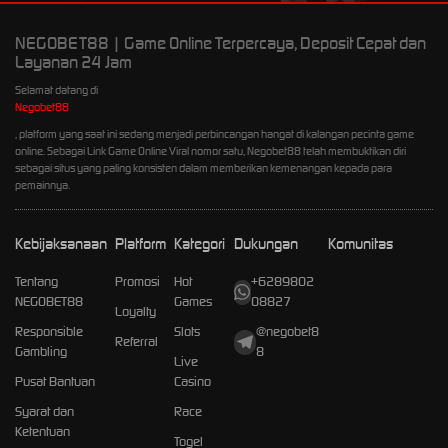
NEGOBET88 | Game Online Terpercaya, Deposit Cepat dan
Layanan 24 Jam
Selamat datang di
Negobet88
, platform yang saat ini sedang menjadi perbincangan hangat di kalangan pecinta game
online. Sebagai Link Game Online Viral nomor satu, Negobet88 telah membuktikan diri
sebagai situs yang paling konsisten dalam memberikan kemenangan kepada para
pemainnya.
Kebijaksanaan
Platform
Kategori
Dukungan
Komunitas
Tentang
Promosi
Hot
+6289802
NEGOBET88
Games
08827
Loyalty
Responsible
Slots
@negobet8
Referral
Gambling
8
Live
Pusat Bantuan
Casino
Syarat dan
Race
Ketentuan
Togel