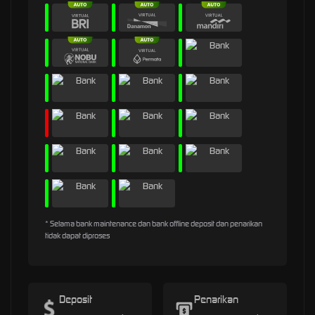
* Selama bank maintenance dan bank offline deposit dan penarikan
tidak dapat diproses
Deposit
Penarikan