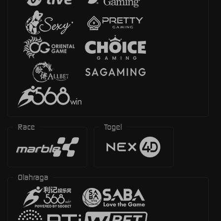
Race
Togel
Olahraga