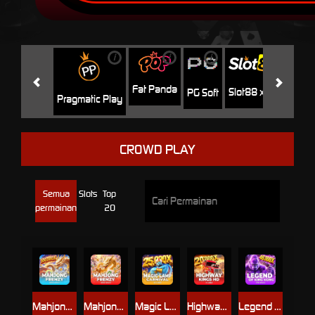
i
i
i
i
i
Facha
Fat Panda
Slot88 x PP
PG Soft
Pragmatic Play
CROWD PLAY
Semua
Slots
Top
permainan
20
Mahjong Frenzy : Tiles of Fortunes
Mahjong Frenzy
Magic Lamp Carnival
Highway Kings HD
Legend of King Kong