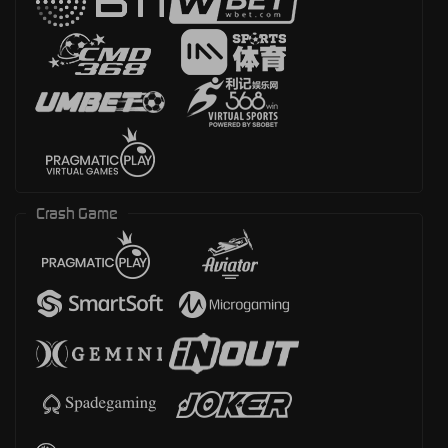
Crash Game