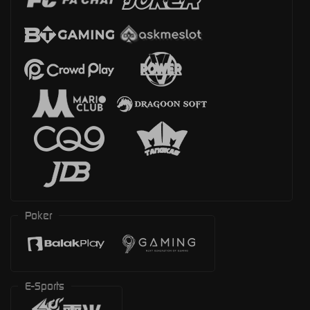
Poker
E-Sports