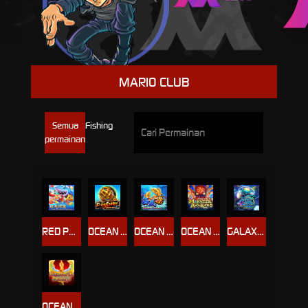
MARIO CLUB
Semua
Fishing
permainan
RED PACKET FISHING
OCEAN KING 2
OCEAN PROJECT
OCEAN KING 3
GALAXY WAR
OCEAN KING 4