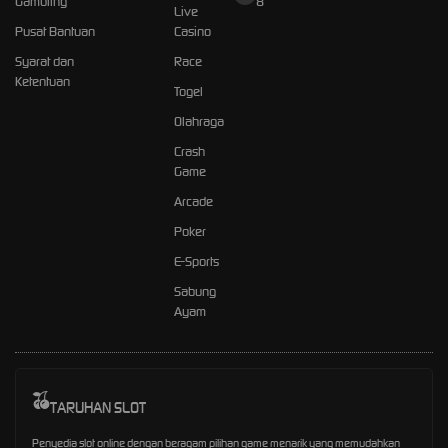
Gambling
8
Live
Pusat Bantuan
Casino
Syarat dan
Race
Ketentuan
Togel
Olahraga
Crash
Game
Arcade
Poker
E-Sports
Sabung
Ayam
TARUHAN SLOT
Penyedia slot online dengan beragam pilihan game menarik yang memudahkan