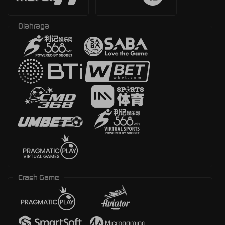
Olahraga
Crash Game