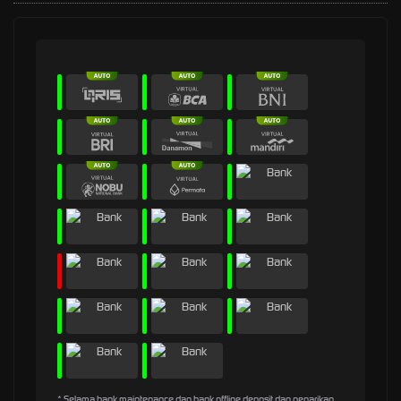
* Selama bank maintenance dan bank offline deposit dan penarikan