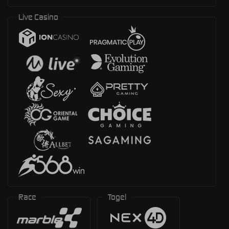
Live Casino
Race
Togel