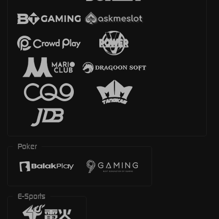
Poker
E-Sports