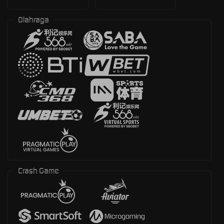
Olahraga
Crash Game