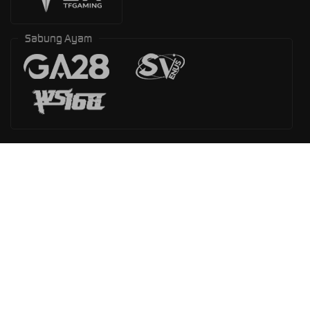
Sabung Ayam