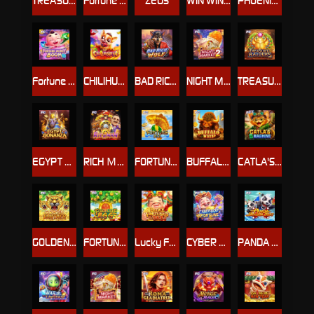
TREASURES OF ODIN
Fortune Goddess
ZEUS
WIN WIN NEKO
PHOENIX FEVER
Fortune Money Boom
CHILIHUAHUA
BAD RICH WOLF
NIGHT MARKET 2
TREASURE RAIDERS
EGYPT BONANZA
RICH ＭAN
FORTUNE KOI
BUFFALO WAYS
CATLA'S MONEY MACHINE
GOLDEN PANTHER
FORTUNE EGG
Lucky Fortune 3x3
CYBER GOD OF FORTUNE⁺
PANDA DRAGON BOAT