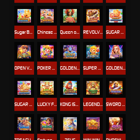
Sugar Bang Bang 2
Chinese New Year Moreways
Queen of Inca
REVOLVER HARE
SUGAR BANG BANG PLUS
OPEN VAULT
POKER WIN 2
GOLDEN GENIE
SUPER ELEMENTS
GOLDEN IDOL
SUGAR BANG BANG
LUCKY FORTUNES
KONG ISLAND
LEGEND OF INCA
SWORD OF KING