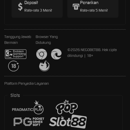
Deposit
Penarikan
Rata-rata 3 Menit
Rata-rata 5 Menit
Tanggung Jawab
Browser Yang
Bermain
Didukung
©2026 NEGOBET88. Hak cipta
dilindungi | 18+
Platform Penyedia Layanan
Slots