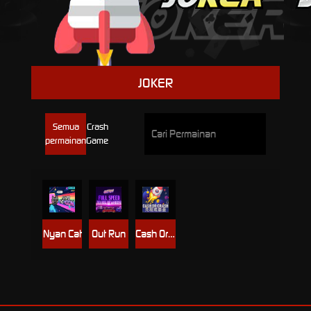
JOKER
Semua
Crash
permainan
Game
Nyan Cat
Out Run
Cash Or Crash