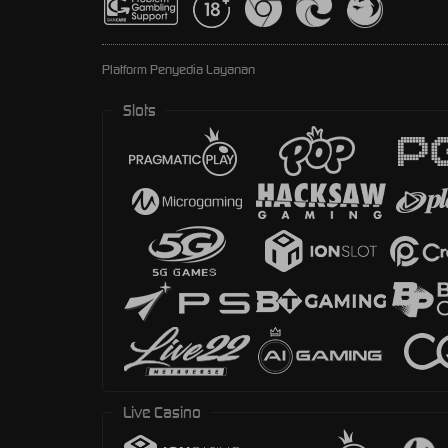
Platform Penyedia Layanan
Slots
Live Casino