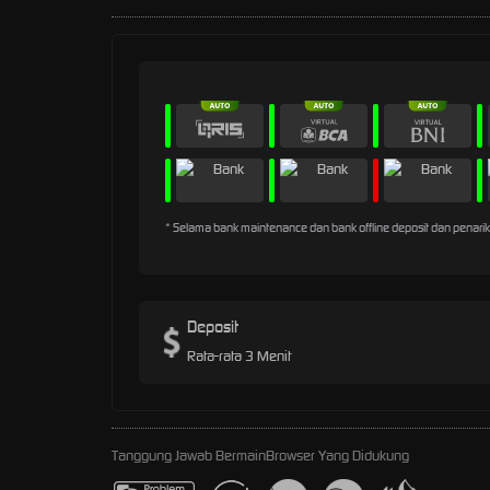
* Selama bank maintenance dan bank offline deposit dan penarik
Deposit
Rata-rata 3 Menit
Tanggung Jawab Bermain
Browser Yang Didukung