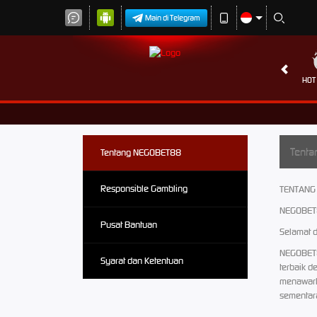
Main di Telegram
HOT
Tent
Tentang NEGOBET88
Responsible Gambling
TENTANG
NEGOBET
Pusat Bantuan
Selamat d
NEGOBET8
Syarat dan Ketentuan
terbaik d
menawarka
sementara