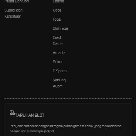
Pusat Bantuan
Casino
Syarat dan
Race
Ketentuan
Togel
Olahraga
Crash
Game
Arcade
Poker
E-Sports
Sabung
Ayam
TARUHAN SLOT
Penyedia slot online dengan beragam pilihan game menarik yang memudahkan
pemain untuk mencapai jackpot