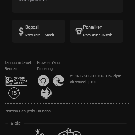
Deposit
Penarikan
Rata-rata 3 Menit
Rata-rata 5 Menit
Tanggung Jawab
Browser Yang
Bermain
Didukung
©2026 NEGOBET88. Hak cipta
dilindungi | 18+
Platform Penyedia Layanan
Slots