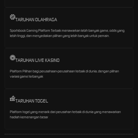
TARUHAN OLAHRAGA
Sportsbook Gaming Platform Terbaik menawarkan lebih banyak game, odds yang
lebih tinggi, dan menyediakan pilihan yang lebih banyak untuk pemain.
TARUHAN LIVE KASINO
Platform Pilihan bagi perusahaan-perusahaan terbaik di dunia, dengan pilihan
variasi game terbanyak
TARUHAN TOGEL
Platform togel yang menarik dari perusahan terbaik di dunia yang menawarkan
hadiah kemenangan besar