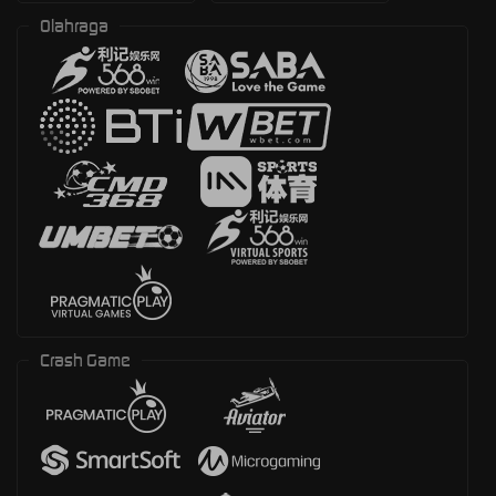
Olahraga
Crash Game