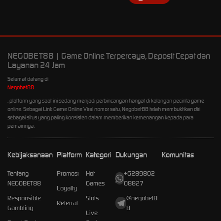
NEGOBET88 | Game Online Terpercaya, Deposit Cepat dan
Layanan 24 Jam
Selamat datang di
Negobet88
, platform yang saat ini sedang menjadi perbincangan hangat di kalangan pecinta game
online. Sebagai Link Game Online Viral nomor satu, Negobet88 telah membuktikan diri
sebagai situs yang paling konsisten dalam memberikan kemenangan kepada para
pemainnya.
Kebijaksanaan
Platform
Kategori
Dukungan
Komunitas
Tentang
Promosi
Hot
+6289802
NEGOBET88
Games
08827
Loyalty
Responsible
Slots
@negobet8
Referral
Gambling
8
Live