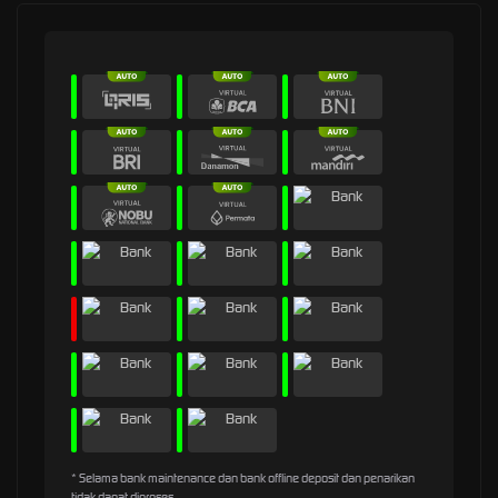
* Selama bank maintenance dan bank offline deposit dan penarikan
tidak dapat diproses