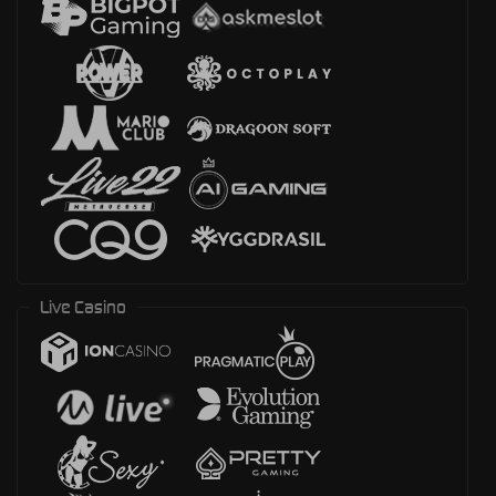
Live Casino