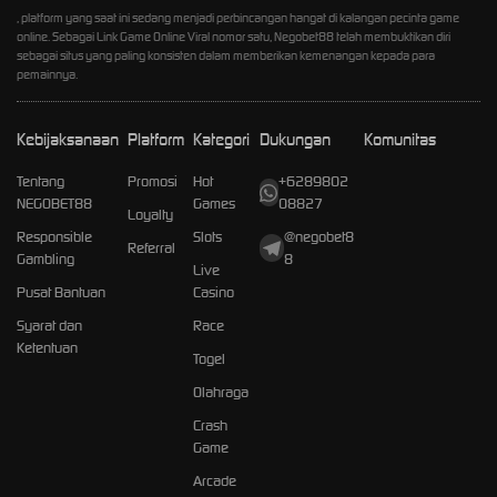
, platform yang saat ini sedang menjadi perbincangan hangat di kalangan pecinta game
online. Sebagai Link Game Online Viral nomor satu, Negobet88 telah membuktikan diri
sebagai situs yang paling konsisten dalam memberikan kemenangan kepada para
pemainnya.
Kebijaksanaan
Platform
Kategori
Dukungan
Komunitas
Tentang
Promosi
Hot
+6289802
NEGOBET88
Games
08827
Loyalty
Responsible
Slots
@negobet8
Referral
Gambling
8
Live
Pusat Bantuan
Casino
Syarat dan
Race
Ketentuan
Togel
Olahraga
Crash
Game
Arcade