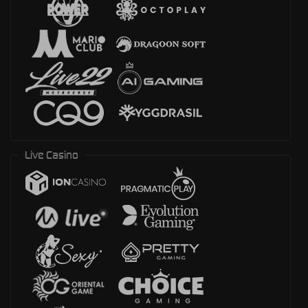
Live Casino