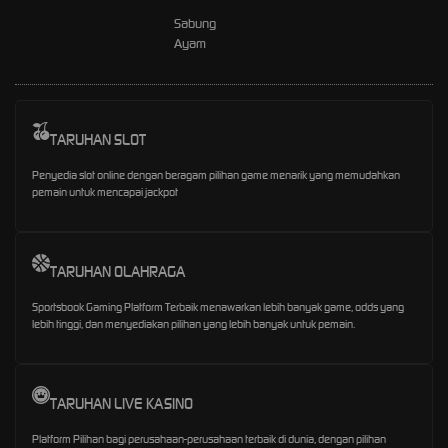
Sabung
Ayam
TARUHAN SLOT
Penyedia slot online dengan beragam pilihan game menarik yang memudahkan
pemain untuk mencapai jackpot
TARUHAN OLAHRAGA
Sportsbook Gaming Platform Terbaik menawarkan lebih banyak game, odds yang
lebih tinggi, dan menyediakan pilihan yang lebih banyak untuk pemain.
TARUHAN LIVE KASINO
Platform Pilihan bagi perusahaan-perusahaan terbaik di dunia, dengan pilihan