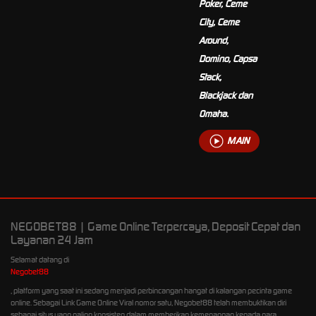
Poker, Ceme
City, Ceme
Around,
Domino, Capsa
Stack,
Blackjack dan
Omaha.
MAIN
NEGOBET88 | Game Online Terpercaya, Deposit Cepat dan
Layanan 24 Jam
Selamat datang di
Negobet88
, platform yang saat ini sedang menjadi perbincangan hangat di kalangan pecinta game
online. Sebagai Link Game Online Viral nomor satu, Negobet88 telah membuktikan diri
sebagai situs yang paling konsisten dalam memberikan kemenangan kepada para