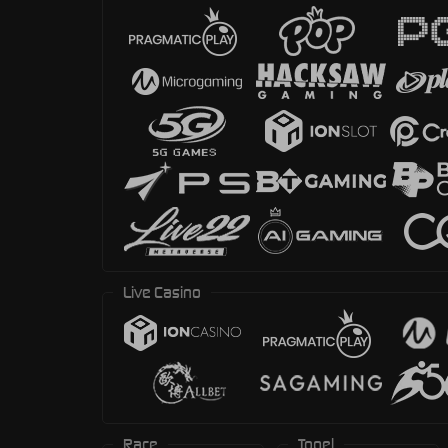
Live Casino
Race
Togel