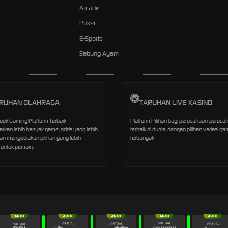
Arcade
Poker
E-Sports
Sabung Ayam
RUHAN OLAHRAGA
TARUHAN LIVE KASINO
ook Gaming Platform Terbaik
Platform Pilihan bagi perusahaan-perusa
kan lebih banyak game, odds yang lebih
terbaik di dunia, dengan pilihan variasi g
 dan menyediakan pilihan yang lebih
terbanyak
untuk pemain.