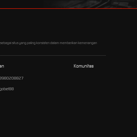
iri sebagai situs yang paling konsisten dalam memberikan kemenangan
an
Komunitas
8980208827
gobet88