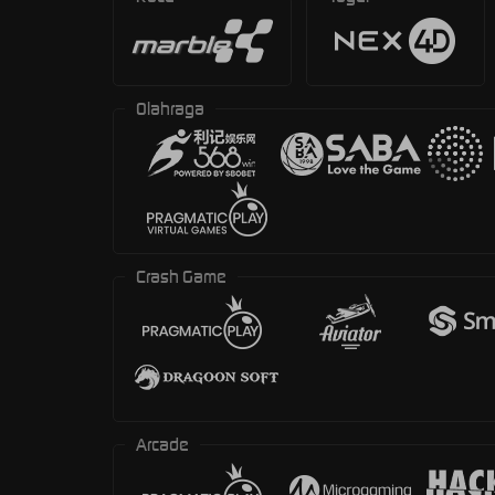
Olahraga
Crash Game
Arcade