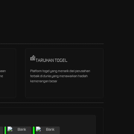
TARUHAN TOGEL
haan
Platform togel yang menarik dari perusahan
ame
terbaik di dunia yang menawarkan hadiah
kemenangan besar