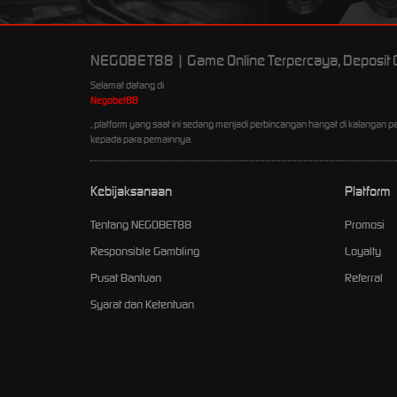
NEGOBET88 | Game Online Terpercaya, Deposit 
Selamat datang di
Negobet88
, platform yang saat ini sedang menjadi perbincangan hangat di kalangan 
kepada para pemainnya.
Kebijaksanaan
Platform
Tentang NEGOBET88
Promosi
Responsible Gambling
Loyalty
Pusat Bantuan
Referral
Syarat dan Ketentuan