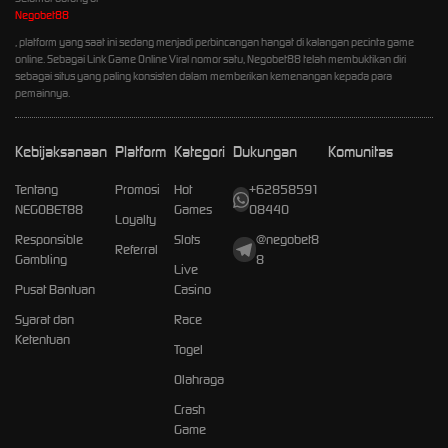
Negobet88
, platform yang saat ini sedang menjadi perbincangan hangat di kalangan pecinta game
online. Sebagai Link Game Online Viral nomor satu, Negobet88 telah membuktikan diri
sebagai situs yang paling konsisten dalam memberikan kemenangan kepada para
pemainnya.
Kebijaksanaan
Platform
Kategori
Dukungan
Komunitas
Tentang
Promosi
Hot
+62858591
NEGOBET88
Games
08440
Loyalty
Responsible
Slots
@negobet8
Referral
Gambling
8
Live
Pusat Bantuan
Casino
Syarat dan
Race
Ketentuan
Togel
Olahraga
Crash
Game