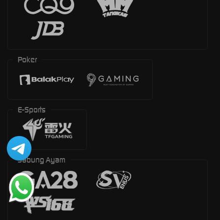
Poker
E-Sports
Sabung Ayam