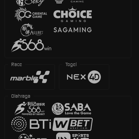
Race
Togel
Olahraga