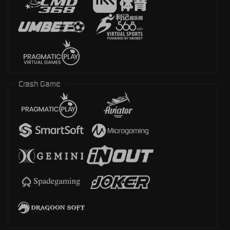
Crash Game