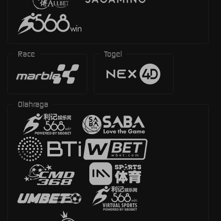
Race
Togel
Olahraga