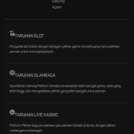
Sabung
Ayam
TARUHAN SLOT
Penyedia slot online dengan beragam pilihan game menarik yang memudahkan
pemain untuk mencapai jackpot
TARUHAN OLAHRAGA
Sportsbook Gaming Platform Terbaik menawarkan lebih banyak game, odds yang
lebih tinggi, dan menyediakan pilihan yang lebih banyak untuk pemain.
TARUHAN LIVE KASINO
Platform Pilihan bagi perusahaan-perusahaan terbaik di dunia, dengan pilihan
variasi game terbanyak