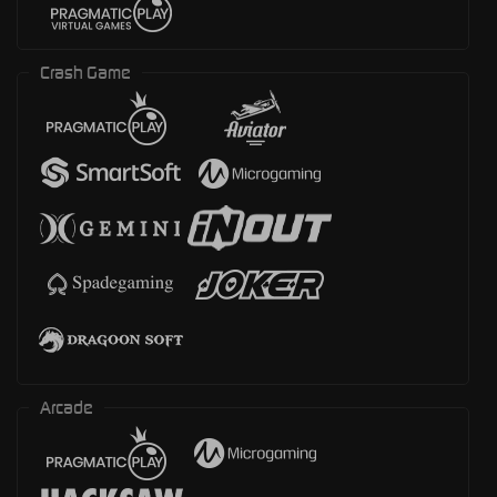
Crash Game
Arcade