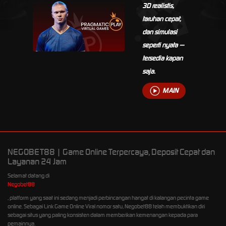
3D realistis,
taruhan cepat,
dan simulasi
seperti nyata —
tersedia kapan
saja.
MAIN
NEGOBET88 | Game Online Terpercaya, Deposit Cepat dan
Layanan 24 Jam
Selamat datang di
Negobet88
, platform yang saat ini sedang menjadi perbincangan hangat di kalangan pecinta game
online. Sebagai Link Game Online Viral nomor satu, Negobet88 telah membuktikan diri
sebagai situs yang paling konsisten dalam memberikan kemenangan kepada para
pemainnya.