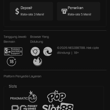
Deposit
Penarikan
Rata-rata 3 Menit
Rata-rata 5 Menit
Tanggung Jawab
Browser Yang
Bermain
Didukung
©2026 NEGOBET88. Hak cipta
dilindungi | 18+
Platform Penyedia Layanan
Slots