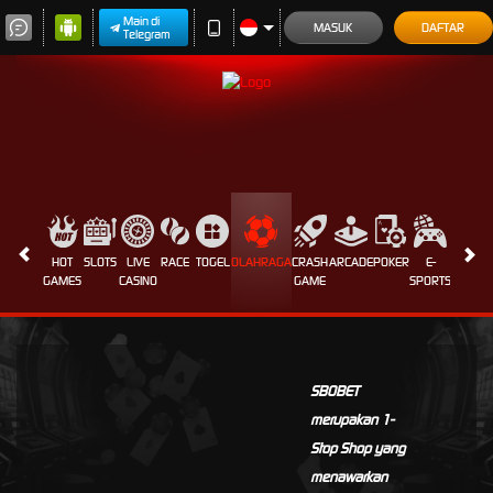
Main di
MASUK
DAFTAR
Telegram
HOT
SLOTS
LIVE
RACE
TOGEL
OLAHRAGA
CRASH
ARCADE
POKER
E-
SABUN
GAMES
CASINO
GAME
SPORTS
AYAM
SBOBET
merupakan 1-
Stop Shop yang
menawarkan