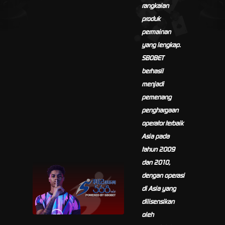
rangkaian
produk
permainan
yang lengkap.
SBOBET
berhasil
menjadi
pemenang
penghargaan
operator terbaik
Asia pada
tahun 2009
dan 2010,
dengan operasi
di Asia yang
dilisensikan
oleh