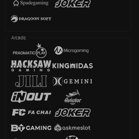
Arcade