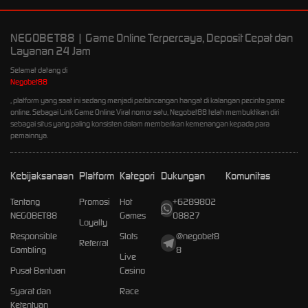
NEGOBET88 | Game Online Terpercaya, Deposit Cepat dan
Layanan 24 Jam
Selamat datang di
Negobet88
, platform yang saat ini sedang menjadi perbincangan hangat di kalangan pecinta game
online. Sebagai Link Game Online Viral nomor satu, Negobet88 telah membuktikan diri
sebagai situs yang paling konsisten dalam memberikan kemenangan kepada para
pemainnya.
Kebijaksanaan
Platform
Kategori
Dukungan
Komunitas
Tentang
Promosi
Hot
+6289802
NEGOBET88
Games
08827
Loyalty
Responsible
Slots
@negobet8
Referral
Gambling
8
Live
Pusat Bantuan
Casino
Syarat dan
Race
Ketentuan