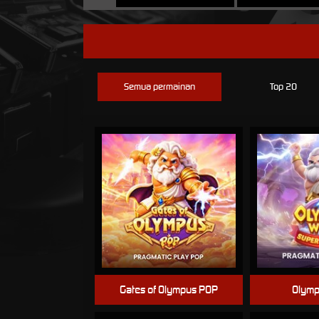
Semua permainan
Top 20
Gates of Olympus POP
Olymp