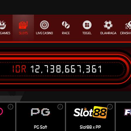
 GAMES
SLOTS
LIVE CASINO
RACE
TOGEL
OLAHRAGA
CRASH
IDR
12,738,667,361
i
i
i
a
PG Soft
Slot88 x PP