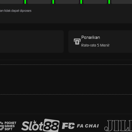
an tidak dapat diproses
Penarikan
Rata-rata 5 Menit