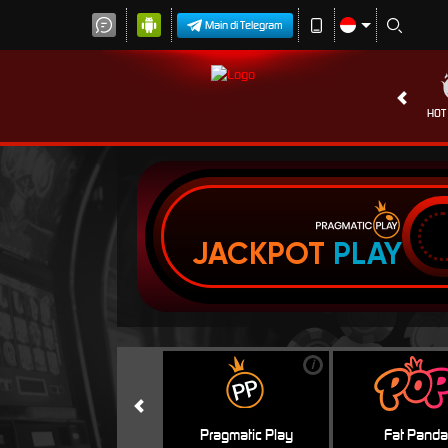
Main di Telegram
HOT
JACKPOT
PLAY
i
Pragmatic Play
Fat Pand