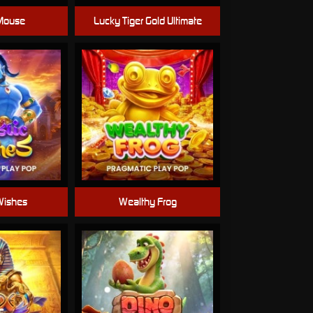
Mouse
Lucky Tiger Gold Ultimate
Wishes
Wealthy Frog