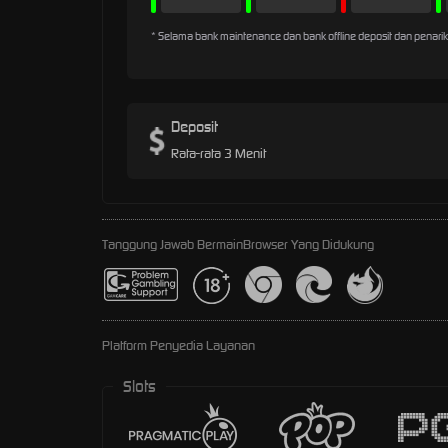
* Selama bank maintenance dan bank offline deposit dan penarik
Deposit
Rata-rata 3 Menit
Tanggung Jawab Bermain
Browser Yang Didukung
Platform Penyedia Layanan
Slots