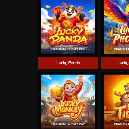
Lucky Panda
Lucky