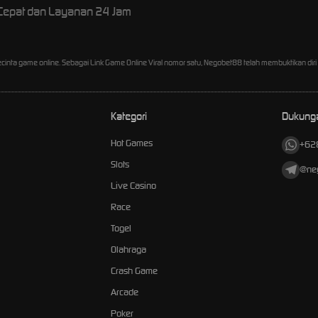
Cepat dan Layanan 24 Jam
pecinta game online. Sebagai Link Game Online Viral nomor satu, Negobet88 telah membuktikan d
Kategori
Dukung
Hot Games
+62
Slots
@ne
Live Casino
Race
Togel
Olahraga
Crash Game
Arcade
Poker