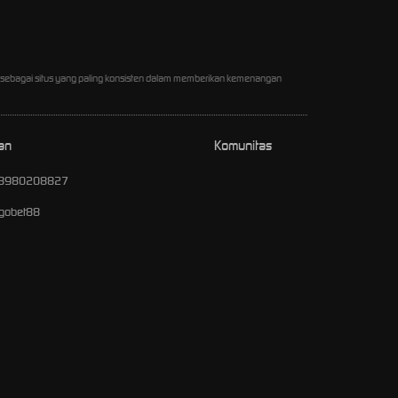
iri sebagai situs yang paling konsisten dalam memberikan kemenangan
an
Komunitas
8980208827
gobet88