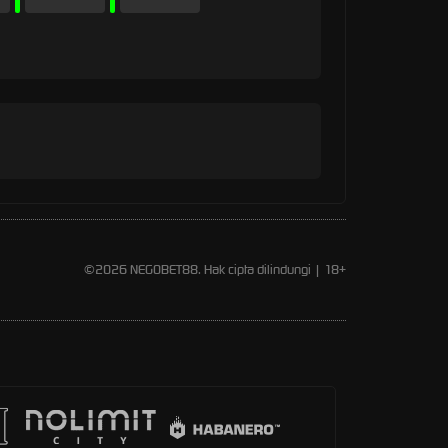
©2026 NEGOBET88. Hak cipta dilindungi | 18+